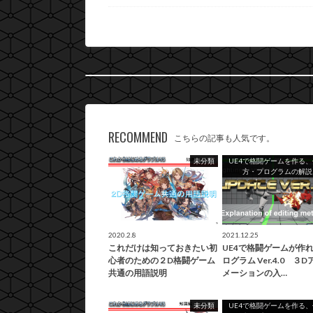
RECOMMEND
こちらの記事も人気です。
未分類
UE4で格闘ゲームを作る
方・プログラムの解説
2020.2.8
2021.12.25
これだけは知っておきたい初
UE4で格闘ゲームが作
心者のための２D格闘ゲーム
ログラム Ver.4.0 ３D
共通の用語説明
メーションの入…
未分類
UE4で格闘ゲームを作る