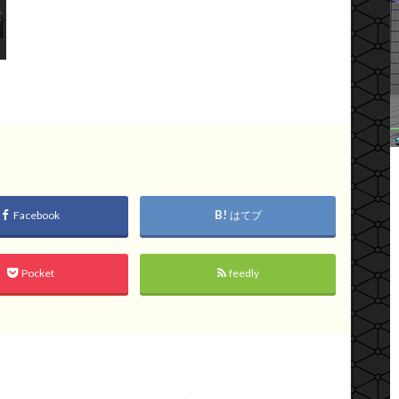
Facebook
はてブ
Pocket
feedly