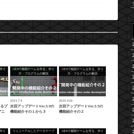
、作り
UE4で格闘ゲームを作る、作り
UE4で格闘ゲームを作る、作り
方・プログラムの解説
方・プログラムの解説
2021.7.4
2020.9.26
れるプ
次回アップデートVer.3.9の
次回アップデートVer.3.5の
アニ
機能紹介その１から３
機能紹介その２
、作り
リニューアルしたデータテーブ
UE4で格闘ゲームを作る、作り