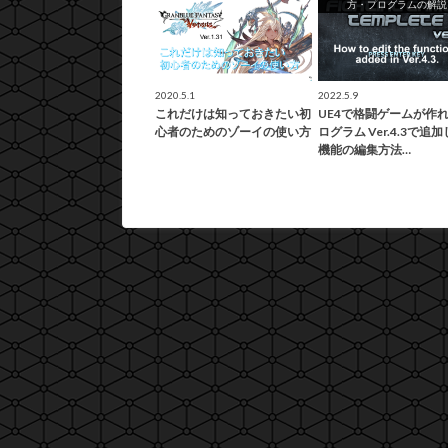
方・プログラムの解説
2020.5.1
2022.5.9
これだけは知っておきたい初
UE4で格闘ゲームが作
心者のためのゾーイの使い方
ログラム Ver.4.3で追
機能の編集方法…