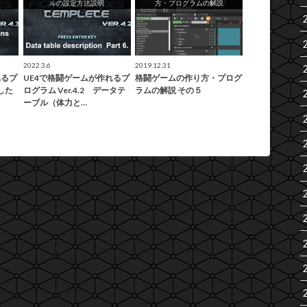
ルの設定方法説明
方・プログラムの解説
2022.3.6
2019.12.31
れるプ
UE4で格闘ゲームが作れるプ
格闘ゲームの作り方・プログ
加した
ログラム Ver.4.2 データテ
ラムの解説 その５
ーブル（体力と…