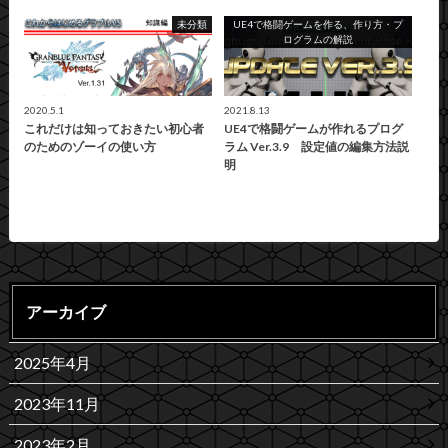
未分類
UE4で格闘ゲームを作る、作り方・プ
ログラムの解説
2020.5.1
2021.8.13
これだけは知っておきたい初心者
UE4で格闘ゲームが作れるプログ
のためのゾーイの使い方
ラム Ver.3.9 設定値の編集方法説
明
アーカイブ
2025年4月
2023年11月
2023年2月