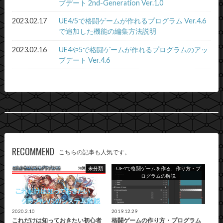
プデート 2nd-Generation Ver.1.0
2023.02.17
UE4/5で格闘ゲームが作れるプログラム Ver.4.6
で追加した機能の編集方法説明
2023.02.16
UE4や5で格闘ゲームが作れるプログラムのアッ
プデート Ver.4.6
RECOMMEND
こちらの記事も人気です。
未分類
UE4で格闘ゲームを作る、作り方・プ
ログラムの解説
2020.2.10
2019.12.29
これだけは知っておきたい初心者
格闘ゲームの作り方・プログラム