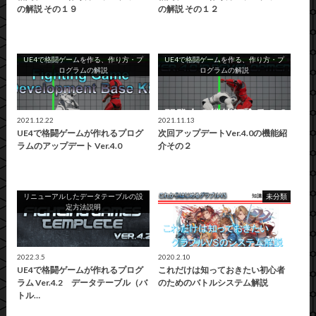
の解説 その１９
の解説 その１２
UE4で格闘ゲームを作る、作り方・プ
UE4で格闘ゲームを作る、作り方・プ
ログラムの解説
ログラムの解説
2021.12.22
2021.11.13
UE4で格闘ゲームが作れるプログ
次回アップデートVer.4.0の機能紹
ラムのアップデート Ver.4.0
介その２
リニューアルしたデータテーブルの設
未分類
定方法説明
2022.3.5
2020.2.10
UE4で格闘ゲームが作れるプログ
これだけは知っておきたい初心者
ラム Ver.4.2 データテーブル（バ
のためのバトルシステム解説
トル…