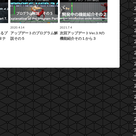
2020.4.14
2021.7.4
れるプ
アップデートのプログラム解
次回アップデートVer.3.9の
ータテ
説その５
機能紹介その１から３