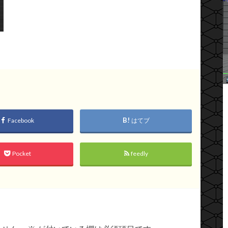
Facebook
はてブ
Pocket
feedly