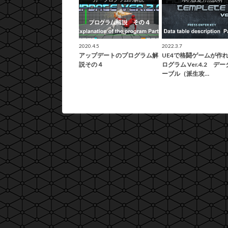
2020.4.5
2022.3.7
アップデートのプログラム解
UE4で格闘ゲームが作
説その４
ログラム Ver.4.2 デ
ーブル（派生攻…