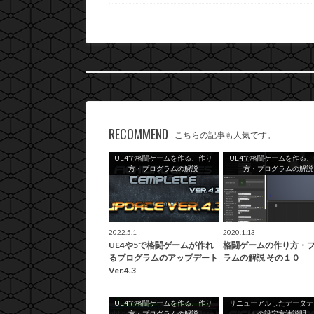
RECOMMEND
こちらの記事も人気です。
UE4で格闘ゲームを作る、作り
UE4で格闘ゲームを作る
方・プログラムの解説
方・プログラムの解説
2022.5.1
2020.1.13
UE4や5で格闘ゲームが作れ
格闘ゲームの作り方・
るプログラムのアップデート
ラムの解説 その１０
Ver.4.3
UE4で格闘ゲームを作る、作り
リニューアルしたデータテ
方・プログラムの解説
ルの設定方法説明