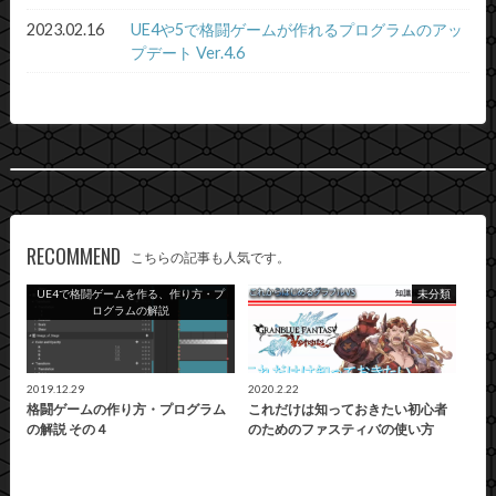
2023.02.16
UE4や5で格闘ゲームが作れるプログラムのアッ
プデート Ver.4.6
RECOMMEND
こちらの記事も人気です。
UE4で格闘ゲームを作る、作り方・プ
未分類
ログラムの解説
2019.12.29
2020.2.22
格闘ゲームの作り方・プログラム
これだけは知っておきたい初心者
の解説 その４
のためのファスティバの使い方