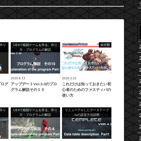
、作り
UE4で格闘ゲームを作る、作り
未分類
方・プログラムの解説
2020.8.13
2020.2.22
プログ
アップデートVer.3.0のプロ
これだけは知っておきたい初
グラム解説その１０
心者のためのファスティバの
使い方
、作り
UE4で格闘ゲームを作る、作り
リニューアルしたデータテーブ
方・プログラムの解説
ルの設定方法説明