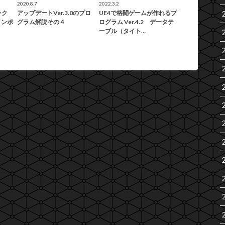
2020.8.7
2022.3.2
ラク
アップデートVer.3.0のプロ
UE4で格闘ゲームが作れるプ
インポ
グラム解説その４
ログラム Ver.4.2 データテ
ーブル（タイト…