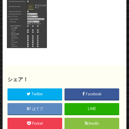
シェア！
Twitter
Facebook
はてブ
LINE
Pocket
feedly