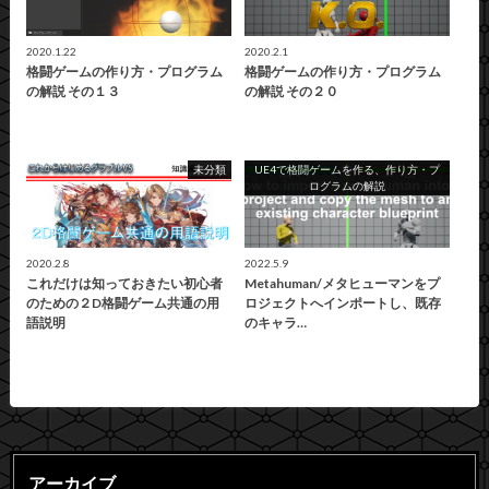
2020.1.22
2020.2.1
格闘ゲームの作り方・プログラム
格闘ゲームの作り方・プログラム
の解説 その１３
の解説 その２０
未分類
UE4で格闘ゲームを作る、作り方・プ
ログラムの解説
2020.2.8
2022.5.9
これだけは知っておきたい初心者
Metahuman/メタヒューマンをプ
のための２D格闘ゲーム共通の用
ロジェクトへインポートし、既存
語説明
のキャラ…
アーカイブ