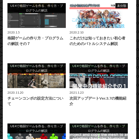
UE4で格闘ゲームを作る、作り方・プ
未分類
ログラムの解説
2020.1.5
2020.2.10
格闘ゲームの作り方・プログラム
これだけは知っておきたい初心者
の解説 その７
のためのバトルシステム解説
UE4で格闘ゲームを作る、作り方・プ
UE4で格闘ゲームを作る、作り方・プ
ログラムの解説
ログラムの解説
2020.11.20
2021.1.23
チェーンコンボの設定方法につい
次回アップデートVer.3.7の機能紹
て
介
UE4で格闘ゲームを作る、作り方・プ
UE4で格闘ゲームを作る、作り方・プ
ログラムの解説
ログラムの解説