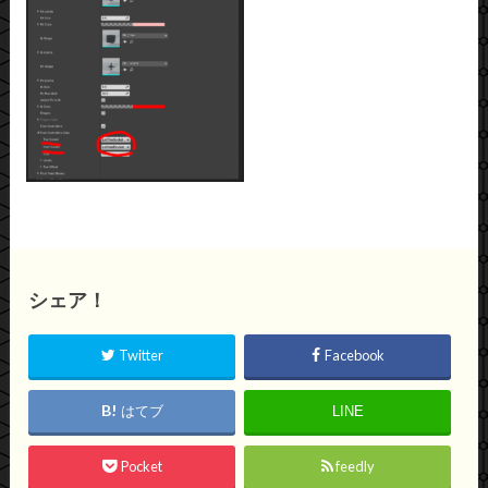
シェア！
Twitter
Facebook
はてブ
LINE
Pocket
feedly