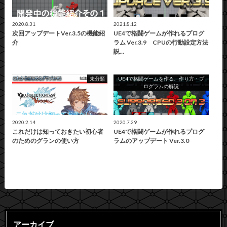
2020.8.31
2021.8.12
次回アップデートVer.3.5の機能紹
UE4で格闘ゲームが作れるプログ
介
ラム Ver.3.9 CPUの行動設定方法
説…
未分類
UE4で格闘ゲームを作る、作り方・プ
ログラムの解説
2020.2.14
2020.7.29
これだけは知っておきたい初心者
UE4で格闘ゲームが作れるプログ
のためのグランの使い方
ラムのアップデート Ver.3.0
アーカイブ