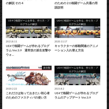
の解説 その４
のための２D格闘ゲーム共通の用
語説明
UE4で格闘ゲームを作る、作り方・プ
UE4で格闘ゲームを作る、作り方・プ
ログラムの解説
ログラムの解説
2021.8.11
2020.11.17
UE4で格闘ゲームが作れるプログ
キャラクターの移動関連のアニメ
ラム Ver.3.9 通常技の派生攻撃や
ーション入れ替え方法
ウォ…
未分類
UE4で格闘ゲームを作る、作り方・プ
ログラムの解説
2020.2.22
2021.8.2
これだけは知っておきたい初心者
UE4で格闘ゲームが作れるプログ
のためのファスティバの使い方
ラムのアップデート Ver.3.9