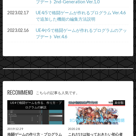
プデート 2nd-Generation Ver.1.0
2023.02.17
UE4/5で格闘ゲームが作れるプログラム Ver.4.6
で追加した機能の編集方法説明
2023.02.16
UE4や5で格闘ゲームが作れるプログラムのアッ
プデート Ver.4.6
RECOMMEND
こちらの記事も人気です。
UE4で格闘ゲームを作る、作り方・プ
未分類
ログラムの解説
2019.12.29
2020.2.8
格闘ゲームの作り方・プログラム
これだけは知っておきたい初心者