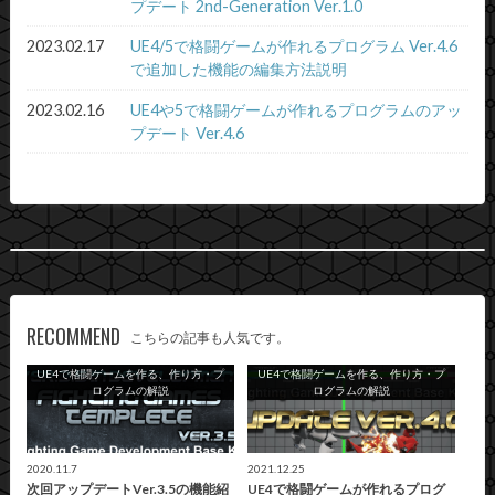
プデート 2nd-Generation Ver.1.0
2023.02.17
UE4/5で格闘ゲームが作れるプログラム Ver.4.6
で追加した機能の編集方法説明
2023.02.16
UE4や5で格闘ゲームが作れるプログラムのアッ
プデート Ver.4.6
RECOMMEND
こちらの記事も人気です。
UE4で格闘ゲームを作る、作り方・プ
UE4で格闘ゲームを作る、作り方・プ
ログラムの解説
ログラムの解説
2020.11.7
2021.12.25
次回アップデートVer.3.5の機能紹
UE4で格闘ゲームが作れるプログ