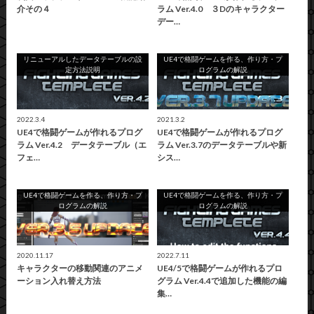
介その４
ラム Ver.4.0 ３Dのキャラクター
デー…
リニューアルしたデータテーブルの設
UE4で格闘ゲームを作る、作り方・プ
定方法説明
ログラムの解説
2022.3.4
2021.3.2
UE4で格闘ゲームが作れるプログ
UE4で格闘ゲームが作れるプログ
ラム Ver.4.2 データテーブル（エ
ラム Ver.3.7のデータテーブルや新
フェ…
シス…
UE4で格闘ゲームを作る、作り方・プ
UE4で格闘ゲームを作る、作り方・プ
ログラムの解説
ログラムの解説
2020.11.17
2022.7.11
キャラクターの移動関連のアニメ
UE4/5で格闘ゲームが作れるプロ
ーション入れ替え方法
グラム Ver.4.4で追加した機能の編
集…