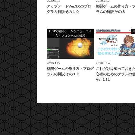
2020.8.13
2020.1.10
アップデートVer.3.0のプロ
格闘ゲームの作り方・
グラム解説その１０
ラムの解説 その８
UE4で格闘ゲームを作る、作り
方・プログラムの解説
2020.1.22
2020.5.14
格闘ゲームの作り方・プログ
これだけは知っておき
ラムの解説 その１３
心者のためのグランの
Ver.1.31