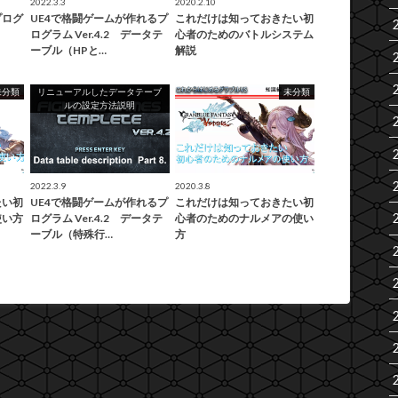
2022.3.3
2020.2.10
プログ
UE4で格闘ゲームが作れるプ
これだけは知っておきたい初
ログラム Ver.4.2 データテ
心者のためのバトルシステム
ーブル（HPと…
解説
未分類
リニューアルしたデータテーブ
未分類
ルの設定方法説明
2022.3.9
2020.3.8
たい初
UE4で格闘ゲームが作れるプ
これだけは知っておきたい初
使い方
ログラム Ver.4.2 データテ
心者のためのナルメアの使い
ーブル（特殊行…
方