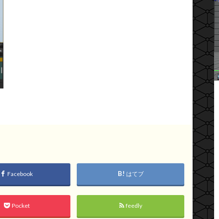
Facebook
はてブ
Pocket
feedly