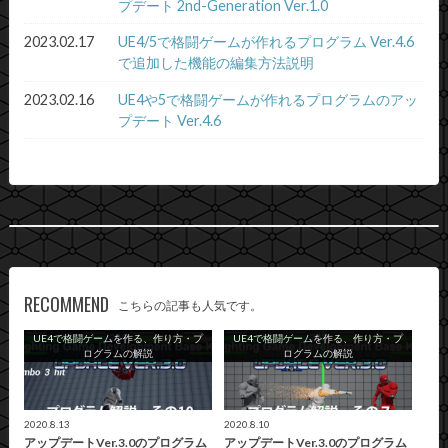
プデート 2nd-Generation Ver.1.0
2023.02.17
UE4/5で格闘ゲームが作れるプログラム Ver.4.6
で追加した機能の編集方法説明
2023.02.16
UE4や5で格闘ゲームが作れるプログラムのアッ
プデート Ver.4.6
RECOMMEND
こちらの記事も人気です。
UE4で格闘ゲームを作る、作り方・プ
UE4で格闘ゲームを作る、作り方・プ
ログラムの解説
ログラムの解説
2020.8.13
2020.8.10
アップデートVer.3.0のプログラム
アップデートVer.3.0のプログラム